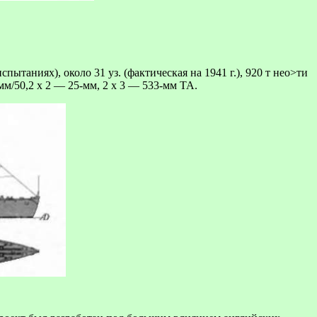
испытаниях), около 31 уз. (фактическая на 1941 г.), 920 т нео>ти
-мм/50,2 x 2 — 25-мм, 2 х 3 — 533-мм ТА.