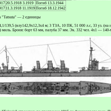
917
20.5.1918 3.1919
Погиб 13.3.1944
917
11.3.1918 11.1919
Погиб 18.12.1942
а "Tatsuta" — 2 единицы
1/139,5 (влу142,9х12,3х4 м; 3 ТЗА, 10 ПК, 51 000 л.с, 33 уз. (на 
0) миль. Броня: борт 63 мм, палуба 37 мм. Эк. 332 чел. 4x1 — 140